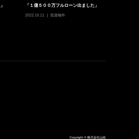
た」
「１億５００万フルローン出ました」
高知→東京
2022.10.11
投資物件
2023.02.12
Copyright © 株式会社山絃